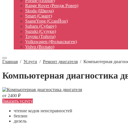
Porshe (Порше)
Range Rover (Рендж Ровер)
Skoda (Шкода)
Smart (Смарт)
SsangYong (СсанЙон)
Subaru (Субару)
Suzuki (Сузуки)
Toyota (Тойота)
Volkswagen (Фольксваген)
Volvo (Вольво)
Главная
/
Услуги
/
Ремонт двигателя
/
Компьютерная диагнос
Компьютерная диагностика д
от 2400 ₽
Заказать услугу
чтение кодов неисправностей
бензин
дизель