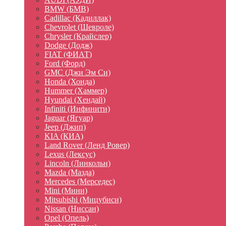
BMW (БМВ)
Cadillac (Кадиллак)
Chevrolet (Шевроле)
Chrysler (Крайслер)
Dodge (Додж)
FIAT (ФИАТ)
Ford (Форд)
GMC (Джи Эм Си)
Honda (Хонда)
Hummer (Хаммер)
Hyundai (Хендай)
Infiniti (Инфинити)
Jaguar (Ягуар)
Jeep (Джип)
KIA (КИА)
Land Rover (Ленд Ровер)
Lexus (Лексус)
Lincoln (Линкольн)
Mazda (Мазда)
Mercedes (Мерседес)
Mini (Мини)
Mitsubishi (Мицубиси)
Nissan (Ниссан)
Opel (Опель)