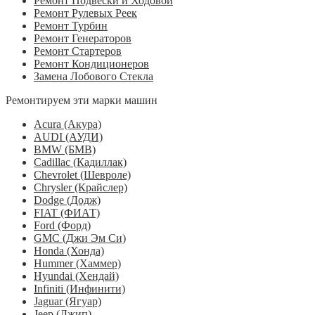
Ремонт Подвески и Ходовой
Ремонт Рулевых Реек
Ремонт Турбин
Ремонт Генераторов
Ремонт Стартеров
Ремонт Кондиционеров
Замена Лобового Стекла
Ремонтируем эти марки машин
Acura (Акура)
AUDI (АУДИ)
BMW (БМВ)
Cadillac (Кадиллак)
Chevrolet (Шевроле)
Chrysler (Крайслер)
Dodge (Додж)
FIAT (ФИАТ)
Ford (Форд)
GMC (Джи Эм Си)
Honda (Хонда)
Hummer (Хаммер)
Hyundai (Хендай)
Infiniti (Инфинити)
Jaguar (Ягуар)
Jeep (Джип)