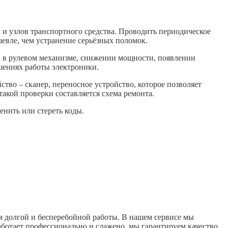
и узлов транспортного средства. Проводить периодическое
ешевле, чем устранение серьёзных поломок.
ок в рулевом механизме, снижении мощности, появлении
шениях работы электроники.
тво – сканер, переносное устройство, которое позволяет
акой проверки составляется схема ремонта.
нить или стереть коды.
 долгой и бесперебойной работы. В нашем сервисе мы
ботает профессионально и слажено, мы гарантируем качество