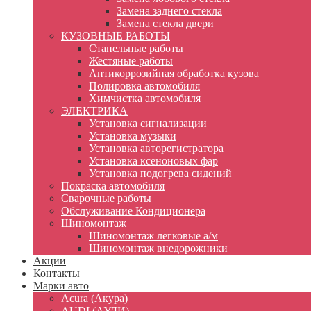
Замена заднего стекла
Замена стекла двери
КУЗОВНЫЕ РАБОТЫ
Стапельные работы
Жестяные работы
Антикоррозийная обработка кузова
Полировка автомобиля
Химчистка автомобиля
ЭЛЕКТРИКА
Установка сигнализации
Установка музыки
Установка авторегистратора
Установка ксеноновых фар
Установка подогрева сидений
Покраска автомобиля
Сварочные работы
Обслуживание Кондиционера
Шиномонтаж
Шиномонтаж легковые а/м
Шиномонтаж внедорожники
Акции
Контакты
Марки авто
Acura (Акура)
AUDI (АУДИ)