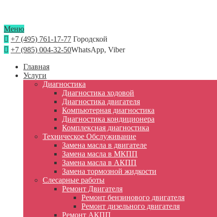
Меню
+7 (495) 761-17-77
Городской
+7 (985) 004-32-50
WhatsApp, Viber
Главная
Услуги
Диагностика
Диагностика ходовой
Диагностика двигателя
Компьютерная диагностика
Диагностика кондиционера
Комплексная диагностика
Техническое Обслуживание
Замена масла в двигателе
Замена масла в МКПП
Замена масла в АКПП
Замена тормозной жидкости
Слесарные работы
Ремонт Двигателя
Ремонт бензинового двигателя
Ремонт дизельного двигателя
Ремонт АКПП