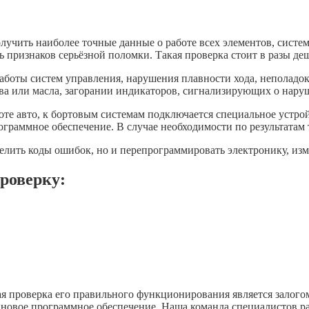
ить наиболее точные данные о работе всех элементов, систем 
ясь признаков серьёзной поломки. Такая проверка стоит в разы д
работы систем управления, нарушения плавности хода, неполад
а или масла, загорании индикаторов, сигнализирующих о нару
те авто, к бортовым системам подключается специальное устройс
граммное обеспечение. В случае необходимости по результатам т
ить коды ошибок, но и перепрограммировать электронику, изме
роверку:
 проверка его правильного функционирования является залогом
новое программное обеспечение. Наша команда специалистов ра