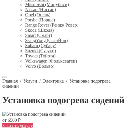
Mitsubishi (Мицубиси)
Nissan (Ниссан)
Opel (Опель)
Porshe (Порше)
Range Rover (Рендж Ровер)
Skoda (Шкода)
Smart (Смарт)
SsangYong (СсанЙон)
Subaru (Субару)
Suzuki (Сузуки)
Toyota (Тойота)
Volkswagen (Фольксваген)
Volvo (Вольво)
Главная
/
Услуги
/
Электрика
/
Установка подогрева
сидений
Установка подогрева сидений
от 6500 ₽
Заказать услугу