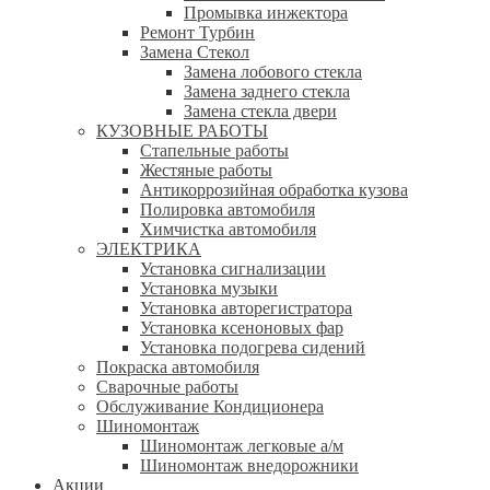
Промывка инжектора
Ремонт Турбин
Замена Стекол
Замена лобового стекла
Замена заднего стекла
Замена стекла двери
КУЗОВНЫЕ РАБОТЫ
Стапельные работы
Жестяные работы
Антикоррозийная обработка кузова
Полировка автомобиля
Химчистка автомобиля
ЭЛЕКТРИКА
Установка сигнализации
Установка музыки
Установка авторегистратора
Установка ксеноновых фар
Установка подогрева сидений
Покраска автомобиля
Сварочные работы
Обслуживание Кондиционера
Шиномонтаж
Шиномонтаж легковые а/м
Шиномонтаж внедорожники
Акции