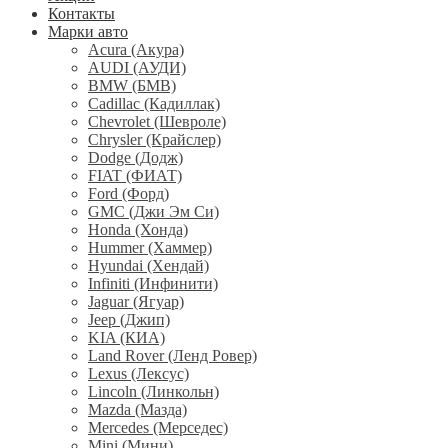
Контакты
Марки авто
Acura (Акура)
AUDI (АУДИ)
BMW (БМВ)
Cadillac (Кадиллак)
Chevrolet (Шевроле)
Chrysler (Крайслер)
Dodge (Додж)
FIAT (ФИАТ)
Ford (Форд)
GMC (Джи Эм Си)
Honda (Хонда)
Hummer (Хаммер)
Hyundai (Хендай)
Infiniti (Инфинити)
Jaguar (Ягуар)
Jeep (Джип)
KIA (КИА)
Land Rover (Ленд Ровер)
Lexus (Лексус)
Lincoln (Линкольн)
Mazda (Мазда)
Mercedes (Мерседес)
Mini (Мини)