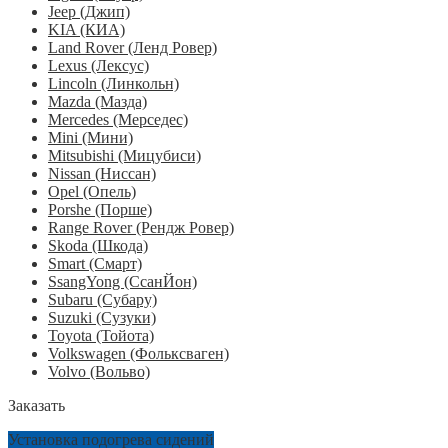
Jeep (Джип)
KIA (КИА)
Land Rover (Ленд Ровер)
Lexus (Лексус)
Lincoln (Линкольн)
Mazda (Мазда)
Mercedes (Мерседес)
Mini (Мини)
Mitsubishi (Мицубиси)
Nissan (Ниссан)
Opel (Опель)
Porshe (Порше)
Range Rover (Рендж Ровер)
Skoda (Шкода)
Smart (Смарт)
SsangYong (СсанЙон)
Subaru (Субару)
Suzuki (Сузуки)
Toyota (Тойота)
Volkswagen (Фольксваген)
Volvo (Вольво)
Заказать
Установка подогрева сидений