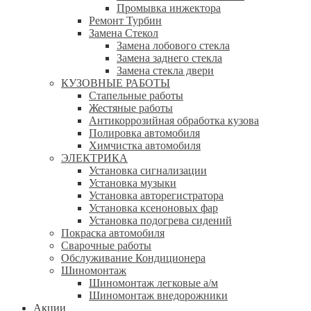
Промывка инжектора
Ремонт Турбин
Замена Стекол
Замена лобового стекла
Замена заднего стекла
Замена стекла двери
КУЗОВНЫЕ РАБОТЫ
Стапельные работы
Жестяные работы
Антикоррозийная обработка кузова
Полировка автомобиля
Химчистка автомобиля
ЭЛЕКТРИКА
Установка сигнализации
Установка музыки
Установка авторегистратора
Установка ксеноновых фар
Установка подогрева сидений
Покраска автомобиля
Сварочные работы
Обслуживание Кондиционера
Шиномонтаж
Шиномонтаж легковые а/м
Шиномонтаж внедорожники
Акции