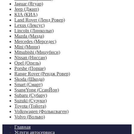
Jaguar (Ягуар)
Jeep (Джип)
KIA (КИА)
Land Rover (Ленд Ровер)
Lexus (Лексус)
Lincoln (Линкольн)
Mazda (Мазда)
Mercedes (Мерседес)
Mini (Мини)
Mitsubishi (Мицубиси)
Nissan (Ниссан)
Opel (Опель)
Porshe (Порше)
Range Rover (Рендж Ровер)
Skoda (Шкода)
Smart (Смарт)
SsangYong (СсанЙон)
Subaru (Субару)
Suzuki (Сузуки)
Toyota (Тойота)
Volkswagen (Фольксваген)
Volvo (Вольво)
Главная
Услуги автосервиса