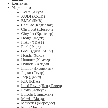
Контакты
Марки авто
Acura (Акура)
AUDI (АУДИ)
BMW (БМВ)
Cadillac (Кадиллак)
Chevrolet (Шевроле)
Chrysler (Крайслер)
Dodge (Додж)
FIAT (ФИАТ)
Ford (Форд)
GMC (Джи Эм Си)
Honda (Хонда)
Hummer (Хаммер)
Hyundai (Хендай)
Infiniti (Инфинити)
Jaguar (Ягуар)
Jeep (Джип)
KIA (КИА)
Land Rover (Ленд Ровер)
Lexus (Лексус)
Lincoln (Линкольн)
Mazda (Мазда)
Mercedes (Мерседес)
Mini (Мини)