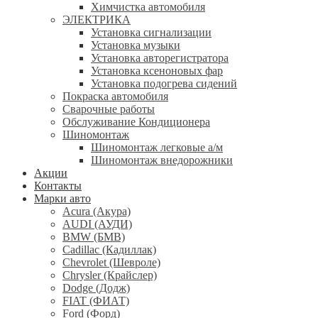
Химчистка автомобиля
ЭЛЕКТРИКА
Установка сигнализации
Установка музыки
Установка авторегистратора
Установка ксеноновых фар
Установка подогрева сидений
Покраска автомобиля
Сварочные работы
Обслуживание Кондиционера
Шиномонтаж
Шиномонтаж легковые а/м
Шиномонтаж внедорожники
Акции
Контакты
Марки авто
Acura (Акура)
AUDI (АУДИ)
BMW (БМВ)
Cadillac (Кадиллак)
Chevrolet (Шевроле)
Chrysler (Крайслер)
Dodge (Додж)
FIAT (ФИАТ)
Ford (Форд)