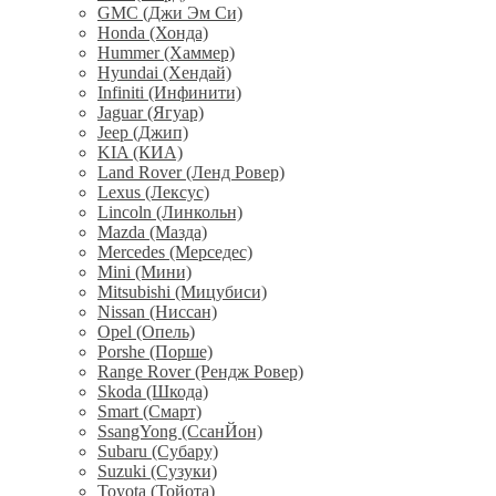
GMC (Джи Эм Си)
Honda (Хонда)
Hummer (Хаммер)
Hyundai (Хендай)
Infiniti (Инфинити)
Jaguar (Ягуар)
Jeep (Джип)
KIA (КИА)
Land Rover (Ленд Ровер)
Lexus (Лексус)
Lincoln (Линкольн)
Mazda (Мазда)
Mercedes (Мерседес)
Mini (Мини)
Mitsubishi (Мицубиси)
Nissan (Ниссан)
Opel (Опель)
Porshe (Порше)
Range Rover (Рендж Ровер)
Skoda (Шкода)
Smart (Смарт)
SsangYong (СсанЙон)
Subaru (Субару)
Suzuki (Сузуки)
Toyota (Тойота)