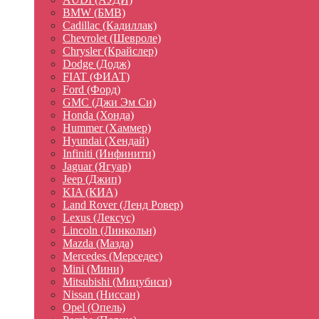
BMW (БМВ)
Cadillac (Кадиллак)
Chevrolet (Шевроле)
Chrysler (Крайслер)
Dodge (Додж)
FIAT (ФИАТ)
Ford (Форд)
GMC (Джи Эм Си)
Honda (Хонда)
Hummer (Хаммер)
Hyundai (Хендай)
Infiniti (Инфинити)
Jaguar (Ягуар)
Jeep (Джип)
KIA (КИА)
Land Rover (Ленд Ровер)
Lexus (Лексус)
Lincoln (Линкольн)
Mazda (Мазда)
Mercedes (Мерседес)
Mini (Мини)
Mitsubishi (Мицубиси)
Nissan (Ниссан)
Opel (Опель)