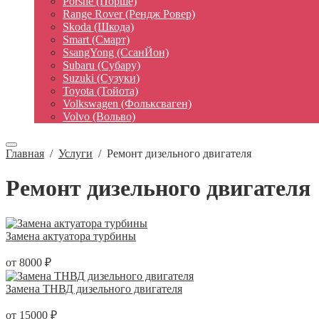
Porshe (Порше)
Range Rover (Рендж Ровер)
Skoda (Шкода)
Smart (Смарт)
SsangYong (СсанЙон)
Subaru (Субару)
Suzuki (Сузуки)
Toyota (Тойота)
Volkswagen (Фольксваген)
Volvo (Вольво)
Главная
/
Услуги
/
Ремонт дизельного двигателя
Ремонт дизельного двигателя
Замена актуатора турбины
от 8000 ₽
Замена ТНВД дизельного двигателя
от 15000 ₽