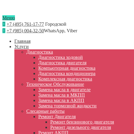
Меню
+7 (495) 761-17-77
Городской
+7 (985) 004-32-50
WhatsApp, Viber
Главная
Услуги
Диагностика
Диагностика ходовой
Диагностика двигателя
Компьютерная диагностика
Диагностика кондиционера
Комплексная диагностика
Техническое Обслуживание
Замена масла в двигателе
Замена масла в МКПП
Замена масла в АКПП
Замена тормозной жидкости
Слесарные работы
Ремонт Двигателя
Ремонт бензинового двигателя
Ремонт дизельного двигателя
Ремонт АКПП