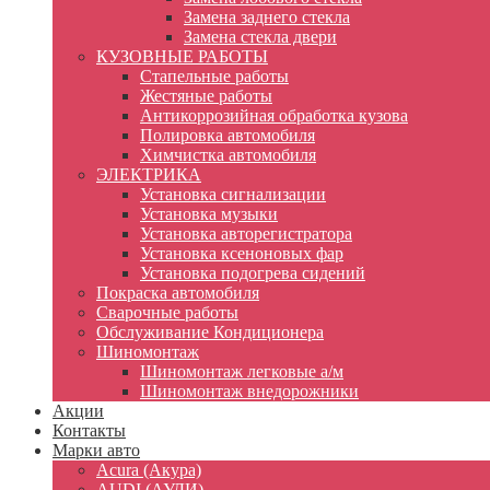
Замена заднего стекла
Замена стекла двери
КУЗОВНЫЕ РАБОТЫ
Стапельные работы
Жестяные работы
Антикоррозийная обработка кузова
Полировка автомобиля
Химчистка автомобиля
ЭЛЕКТРИКА
Установка сигнализации
Установка музыки
Установка авторегистратора
Установка ксеноновых фар
Установка подогрева сидений
Покраска автомобиля
Сварочные работы
Обслуживание Кондиционера
Шиномонтаж
Шиномонтаж легковые а/м
Шиномонтаж внедорожники
Акции
Контакты
Марки авто
Acura (Акура)
AUDI (АУДИ)