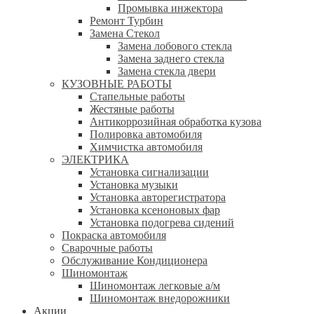
Промывка инжектора
Ремонт Турбин
Замена Стекол
Замена лобового стекла
Замена заднего стекла
Замена стекла двери
КУЗОВНЫЕ РАБОТЫ
Стапельные работы
Жестяные работы
Антикоррозийная обработка кузова
Полировка автомобиля
Химчистка автомобиля
ЭЛЕКТРИКА
Установка сигнализации
Установка музыки
Установка авторегистратора
Установка ксеноновых фар
Установка подогрева сидений
Покраска автомобиля
Сварочные работы
Обслуживание Кондиционера
Шиномонтаж
Шиномонтаж легковые а/м
Шиномонтаж внедорожники
Акции