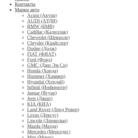
Контакты
Марки авто
Acura (Акура)
AUDI (АУДИ)
BMW (БМВ)
Cadillac (Кадиллак)
Chevrolet (Шевроле)
Chrysler (Крайслер)
Dodge (Додж)
FIAT (ФИАТ)
Ford (Форд)
GMC (Джи Эм Си)
Honda (Хонда)
Hummer (Хаммер)
Hyundai (Хендай)
Infiniti (Инфинити)
Jaguar (Ягуар)
Jeep (Джип)
KIA (КИА)
Land Rover (Ленд Ровер)
Lexus (Лексус)
Lincoln (Линкольн)
Mazda (Мазда)
Mercedes (Мерседес)
Mini (Мини)