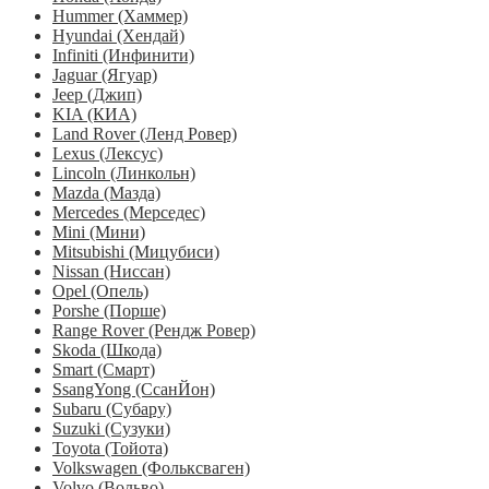
Hummer (Хаммер)
Hyundai (Хендай)
Infiniti (Инфинити)
Jaguar (Ягуар)
Jeep (Джип)
KIA (КИА)
Land Rover (Ленд Ровер)
Lexus (Лексус)
Lincoln (Линкольн)
Mazda (Мазда)
Mercedes (Мерседес)
Mini (Мини)
Mitsubishi (Мицубиси)
Nissan (Ниссан)
Opel (Опель)
Porshe (Порше)
Range Rover (Рендж Ровер)
Skoda (Шкода)
Smart (Смарт)
SsangYong (СсанЙон)
Subaru (Субару)
Suzuki (Сузуки)
Toyota (Тойота)
Volkswagen (Фольксваген)
Volvo (Вольво)