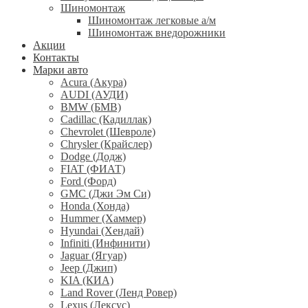
Шиномонтаж
Шиномонтаж легковые а/м
Шиномонтаж внедорожники
Акции
Контакты
Марки авто
Acura (Акура)
AUDI (АУДИ)
BMW (БМВ)
Cadillac (Кадиллак)
Chevrolet (Шевроле)
Chrysler (Крайслер)
Dodge (Додж)
FIAT (ФИАТ)
Ford (Форд)
GMC (Джи Эм Си)
Honda (Хонда)
Hummer (Хаммер)
Hyundai (Хендай)
Infiniti (Инфинити)
Jaguar (Ягуар)
Jeep (Джип)
KIA (КИА)
Land Rover (Ленд Ровер)
Lexus (Лексус)