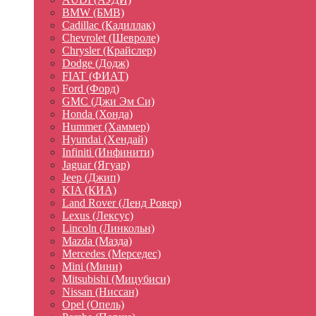
BMW (БМВ)
Cadillac (Кадиллак)
Chevrolet (Шевроле)
Chrysler (Крайслер)
Dodge (Додж)
FIAT (ФИАТ)
Ford (Форд)
GMC (Джи Эм Си)
Honda (Хонда)
Hummer (Хаммер)
Hyundai (Хендай)
Infiniti (Инфинити)
Jaguar (Ягуар)
Jeep (Джип)
KIA (КИА)
Land Rover (Ленд Ровер)
Lexus (Лексус)
Lincoln (Линкольн)
Mazda (Мазда)
Mercedes (Мерседес)
Mini (Мини)
Mitsubishi (Мицубиси)
Nissan (Ниссан)
Opel (Опель)