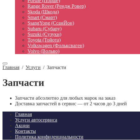
Porshe (Порше)
Range Rover (Рендж Ровер)
Skoda (Шкода)
Smart (Смарт)
SsangYong (СсанЙон)
Subaru (Субару)
Suzuki (Сузуки)
Toyota (Тойота)
Volkswagen (Фольксваген)
Volvo (Вольво)
Главная
/
Услуги
/
Запчасти
Запчасти
Запчасти абсолютно для любых марок на заказ
Доставка запчастей в сервис — от 2 часов до 3 дней
Главная
Услуги автосервиса
Акции
Контакты
Политика конфиденциальности