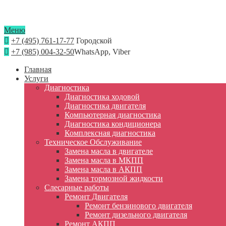
Меню
+7 (495) 761-17-77
Городской
+7 (985) 004-32-50
WhatsApp, Viber
Главная
Услуги
Диагностика
Диагностика ходовой
Диагностика двигателя
Компьютерная диагностика
Диагностика кондиционера
Комплексная диагностика
Техническое Обслуживание
Замена масла в двигателе
Замена масла в МКПП
Замена масла в АКПП
Замена тормозной жидкости
Слесарные работы
Ремонт Двигателя
Ремонт бензинового двигателя
Ремонт дизельного двигателя
Ремонт АКПП