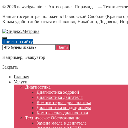
©
2026
new-riga-auto
·
Автосервис "Пирамида" — Техническое
Наш автосервис расположен в Павловской Слободе (Красногорс
К нам удобно добираться из Павлово, Нахабино, Дедовска, Ист
Поиск по сайту
Например,
Эвакуатор
Закрыть
Главная
Услуги
Диагностика
Диагностика ходовой
Диагностика двигателя
Компьютерная диагностика
Диагностика кондиционера
Комплексная диагностика
Техническое Обслуживание
Замена масла в двигателе