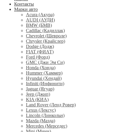
Контакты
Марки авто
Acura (Акура)
AUDI (АУДИ)
BMW (БМВ)
Cadillac (Кадиллак)
Chevrolet (Шевроле)
Chrysler (Крайслер)
Dodge (Додж)
FIAT (ФИАТ)
Ford (Форд)
GMC (Джи Эм Си)
Honda (Хонда)
Hummer (Хаммер)
Hyundai (Хендай)
Infiniti (Инфинити)
Jaguar (Ягуар)
Jeep (Джип)
KIA (КИА)
Land Rover (Ленд Ровер)
Lexus (Лексус)
Lincoln (Линкольн)
Mazda (Мазда)
Mercedes (Мерседес)
Mini (Мини)