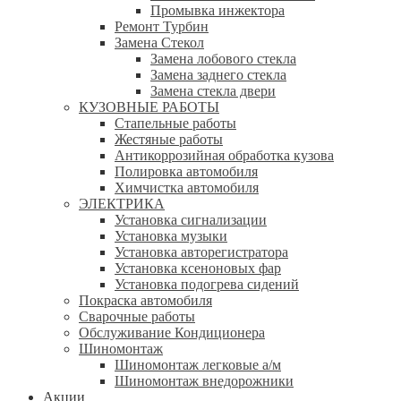
Промывка инжектора
Ремонт Турбин
Замена Стекол
Замена лобового стекла
Замена заднего стекла
Замена стекла двери
КУЗОВНЫЕ РАБОТЫ
Стапельные работы
Жестяные работы
Антикоррозийная обработка кузова
Полировка автомобиля
Химчистка автомобиля
ЭЛЕКТРИКА
Установка сигнализации
Установка музыки
Установка авторегистратора
Установка ксеноновых фар
Установка подогрева сидений
Покраска автомобиля
Сварочные работы
Обслуживание Кондиционера
Шиномонтаж
Шиномонтаж легковые а/м
Шиномонтаж внедорожники
Акции