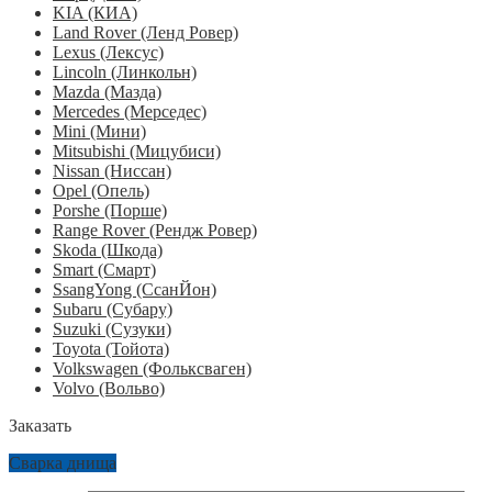
KIA (КИА)
Land Rover (Ленд Ровер)
Lexus (Лексус)
Lincoln (Линкольн)
Mazda (Мазда)
Mercedes (Мерседес)
Mini (Мини)
Mitsubishi (Мицубиси)
Nissan (Ниссан)
Opel (Опель)
Porshe (Порше)
Range Rover (Рендж Ровер)
Skoda (Шкода)
Smart (Смарт)
SsangYong (СсанЙон)
Subaru (Субару)
Suzuki (Сузуки)
Toyota (Тойота)
Volkswagen (Фольксваген)
Volvo (Вольво)
Заказать
Сварка днища