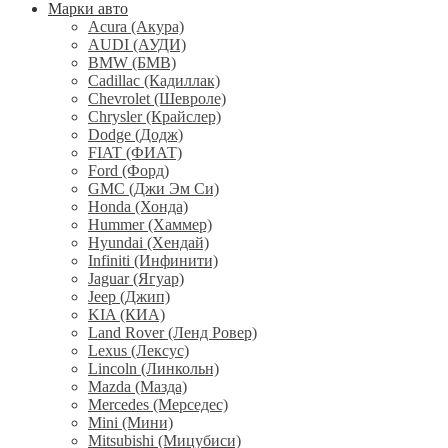
Марки авто
Acura (Акура)
AUDI (АУДИ)
BMW (БМВ)
Cadillac (Кадиллак)
Chevrolet (Шевроле)
Chrysler (Крайслер)
Dodge (Додж)
FIAT (ФИАТ)
Ford (Форд)
GMC (Джи Эм Си)
Honda (Хонда)
Hummer (Хаммер)
Hyundai (Хендай)
Infiniti (Инфинити)
Jaguar (Ягуар)
Jeep (Джип)
KIA (КИА)
Land Rover (Ленд Ровер)
Lexus (Лексус)
Lincoln (Линкольн)
Mazda (Мазда)
Mercedes (Мерседес)
Mini (Мини)
Mitsubishi (Мицубиси)