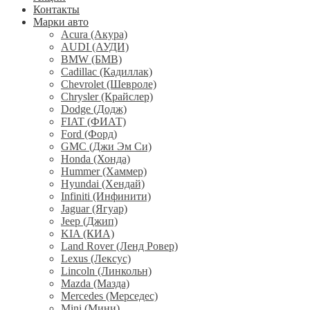
Контакты
Марки авто
Acura (Акура)
AUDI (АУДИ)
BMW (БМВ)
Cadillac (Кадиллак)
Chevrolet (Шевроле)
Chrysler (Крайслер)
Dodge (Додж)
FIAT (ФИАТ)
Ford (Форд)
GMC (Джи Эм Си)
Honda (Хонда)
Hummer (Хаммер)
Hyundai (Хендай)
Infiniti (Инфинити)
Jaguar (Ягуар)
Jeep (Джип)
KIA (КИА)
Land Rover (Ленд Ровер)
Lexus (Лексус)
Lincoln (Линкольн)
Mazda (Мазда)
Mercedes (Мерседес)
Mini (Мини)