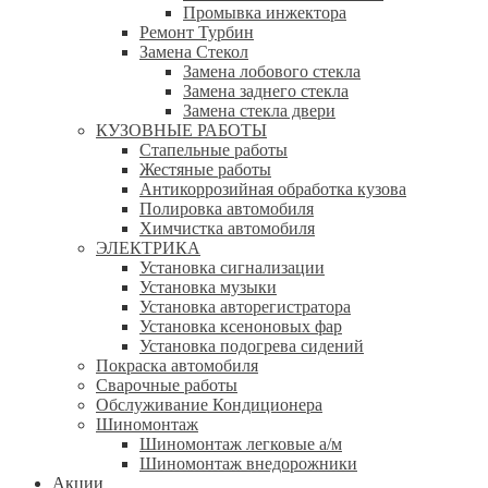
Промывка инжектора
Ремонт Турбин
Замена Стекол
Замена лобового стекла
Замена заднего стекла
Замена стекла двери
КУЗОВНЫЕ РАБОТЫ
Стапельные работы
Жестяные работы
Антикоррозийная обработка кузова
Полировка автомобиля
Химчистка автомобиля
ЭЛЕКТРИКА
Установка сигнализации
Установка музыки
Установка авторегистратора
Установка ксеноновых фар
Установка подогрева сидений
Покраска автомобиля
Сварочные работы
Обслуживание Кондиционера
Шиномонтаж
Шиномонтаж легковые а/м
Шиномонтаж внедорожники
Акции