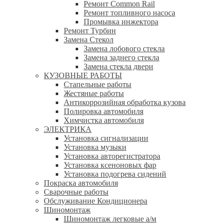
Ремонт Common Rail
Ремонт топливного насоса
Промывка инжектора
Ремонт Турбин
Замена Стекол
Замена лобового стекла
Замена заднего стекла
Замена стекла двери
КУЗОВНЫЕ РАБОТЫ
Стапельные работы
Жестяные работы
Антикоррозийная обработка кузова
Полировка автомобиля
Химчистка автомобиля
ЭЛЕКТРИКА
Установка сигнализации
Установка музыки
Установка авторегистратора
Установка ксеноновых фар
Установка подогрева сидений
Покраска автомобиля
Сварочные работы
Обслуживание Кондиционера
Шиномонтаж
Шиномонтаж легковые а/м