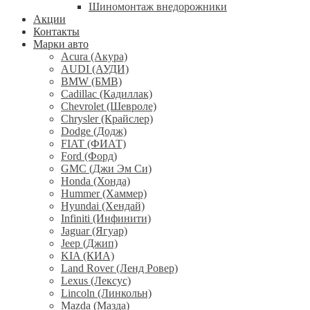
Шиномонтаж внедорожники
Акции
Контакты
Марки авто
Acura (Акура)
AUDI (АУДИ)
BMW (БМВ)
Cadillac (Кадиллак)
Chevrolet (Шевроле)
Chrysler (Крайслер)
Dodge (Додж)
FIAT (ФИАТ)
Ford (Форд)
GMC (Джи Эм Си)
Honda (Хонда)
Hummer (Хаммер)
Hyundai (Хендай)
Infiniti (Инфинити)
Jaguar (Ягуар)
Jeep (Джип)
KIA (КИА)
Land Rover (Ленд Ровер)
Lexus (Лексус)
Lincoln (Линкольн)
Mazda (Мазда)