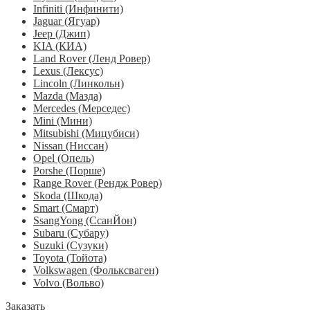
Infiniti (Инфинити)
Jaguar (Ягуар)
Jeep (Джип)
KIA (КИА)
Land Rover (Ленд Ровер)
Lexus (Лексус)
Lincoln (Линкольн)
Mazda (Мазда)
Mercedes (Мерседес)
Mini (Мини)
Mitsubishi (Мицубиси)
Nissan (Ниссан)
Opel (Опель)
Porshe (Порше)
Range Rover (Рендж Ровер)
Skoda (Шкода)
Smart (Смарт)
SsangYong (СсанЙон)
Subaru (Субару)
Suzuki (Сузуки)
Toyota (Тойота)
Volkswagen (Фольксваген)
Volvo (Вольво)
Заказать