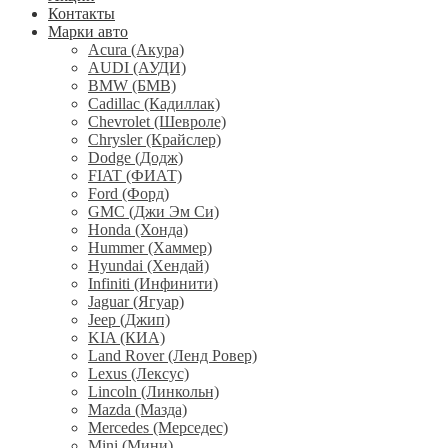
Контакты
Марки авто
Acura (Акура)
AUDI (АУДИ)
BMW (БМВ)
Cadillac (Кадиллак)
Chevrolet (Шевроле)
Chrysler (Крайслер)
Dodge (Додж)
FIAT (ФИАТ)
Ford (Форд)
GMC (Джи Эм Си)
Honda (Хонда)
Hummer (Хаммер)
Hyundai (Хендай)
Infiniti (Инфинити)
Jaguar (Ягуар)
Jeep (Джип)
KIA (КИА)
Land Rover (Ленд Ровер)
Lexus (Лексус)
Lincoln (Линкольн)
Mazda (Мазда)
Mercedes (Мерседес)
Mini (Мини)