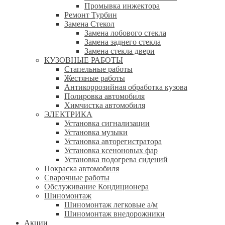
Промывка инжектора
Ремонт Турбин
Замена Стекол
Замена лобового стекла
Замена заднего стекла
Замена стекла двери
КУЗОВНЫЕ РАБОТЫ
Стапельные работы
Жестяные работы
Антикоррозийная обработка кузова
Полировка автомобиля
Химчистка автомобиля
ЭЛЕКТРИКА
Установка сигнализации
Установка музыки
Установка авторегистратора
Установка ксеноновых фар
Установка подогрева сидений
Покраска автомобиля
Сварочные работы
Обслуживание Кондиционера
Шиномонтаж
Шиномонтаж легковые а/м
Шиномонтаж внедорожники
Акции