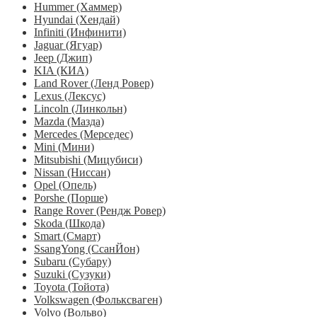
Hummer (Хаммер)
Hyundai (Хендай)
Infiniti (Инфинити)
Jaguar (Ягуар)
Jeep (Джип)
KIA (КИА)
Land Rover (Ленд Ровер)
Lexus (Лексус)
Lincoln (Линкольн)
Mazda (Мазда)
Mercedes (Мерседес)
Mini (Мини)
Mitsubishi (Мицубиси)
Nissan (Ниссан)
Opel (Опель)
Porshe (Порше)
Range Rover (Рендж Ровер)
Skoda (Шкода)
Smart (Смарт)
SsangYong (СсанЙон)
Subaru (Субару)
Suzuki (Сузуки)
Toyota (Тойота)
Volkswagen (Фольксваген)
Volvo (Вольво)