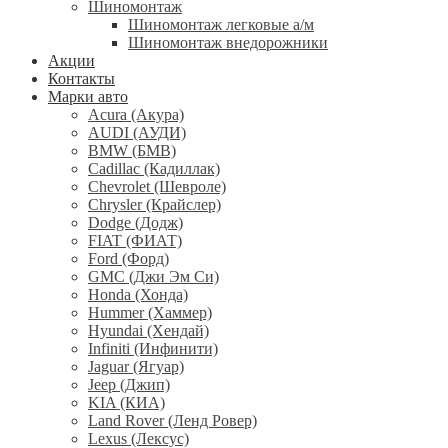
Шиномонтаж
Шиномонтаж легковые а/м
Шиномонтаж внедорожники
Акции
Контакты
Марки авто
Acura (Акура)
AUDI (АУДИ)
BMW (БМВ)
Cadillac (Кадиллак)
Chevrolet (Шевроле)
Chrysler (Крайслер)
Dodge (Додж)
FIAT (ФИАТ)
Ford (Форд)
GMC (Джи Эм Си)
Honda (Хонда)
Hummer (Хаммер)
Hyundai (Хендай)
Infiniti (Инфинити)
Jaguar (Ягуар)
Jeep (Джип)
KIA (КИА)
Land Rover (Ленд Ровер)
Lexus (Лексус)