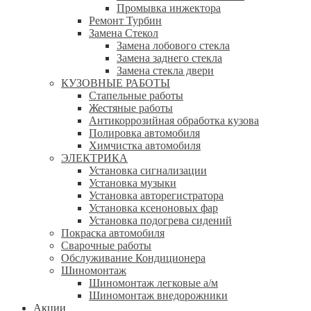
Промывка инжектора
Ремонт Турбин
Замена Стекол
Замена лобового стекла
Замена заднего стекла
Замена стекла двери
КУЗОВНЫЕ РАБОТЫ
Стапельные работы
Жестяные работы
Антикоррозийная обработка кузова
Полировка автомобиля
Химчистка автомобиля
ЭЛЕКТРИКА
Установка сигнализации
Установка музыки
Установка авторегистратора
Установка ксеноновых фар
Установка подогрева сидений
Покраска автомобиля
Сварочные работы
Обслуживание Кондиционера
Шиномонтаж
Шиномонтаж легковые а/м
Шиномонтаж внедорожники
Акции