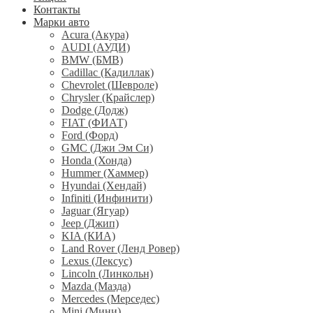
Контакты
Марки авто
Acura (Акура)
AUDI (АУДИ)
BMW (БМВ)
Cadillac (Кадиллак)
Chevrolet (Шевроле)
Chrysler (Крайслер)
Dodge (Додж)
FIAT (ФИАТ)
Ford (Форд)
GMC (Джи Эм Си)
Honda (Хонда)
Hummer (Хаммер)
Hyundai (Хендай)
Infiniti (Инфинити)
Jaguar (Ягуар)
Jeep (Джип)
KIA (КИА)
Land Rover (Ленд Ровер)
Lexus (Лексус)
Lincoln (Линкольн)
Mazda (Мазда)
Mercedes (Мерседес)
Mini (Мини)