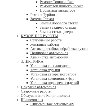
Ремонт Common Rail
Ремонт топливного насоса
Промывка инжектора
Ремонт Турбин
Замена Стекол
Замена лобового стекла
Замена заднего стекла
Замена стекла двери
КУЗОВНЫЕ РАБОТЫ
Стапельные работы
Жестяные работы
Антикоррозийная обработка кузова
Полировка автомобиля
Химчистка автомобиля
ЭЛЕКТРИКА
Установка сигнализации
Установка музыки
Установка авторегистратора
Установка ксеноновых фар
Установка подогрева сидений
Покраска автомобиля
Сварочные работы
Обслуживание Кондиционера
Шиномонтаж
Шиномонтаж легковые а/м