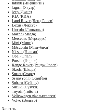
Infiniti (Инфинити)
Jaguar (Ягуар)
Jeep (Джип)
KIA (КИА)
Land Rover (Ленд Ровер)
Lexus (Лексус)
Lincoln (Линкольн)
Mazda (Мазда)
Mercedes (Мерседес)
Mini (Мини)
Mitsubishi (Мицубиси)
Nissan (Ниссан)
Opel (Опель)
Porshe (Порше)
Range Rover (Рендж Ровер)
Skoda (Шкода)
Smart (Смарт)
SsangYong (СсанЙон)
Subaru (Субару)
Suzuki (Сузуки)
Toyota (Тойота)
Volkswagen (Фольксваген)
Volvo (Вольво)
Заказать