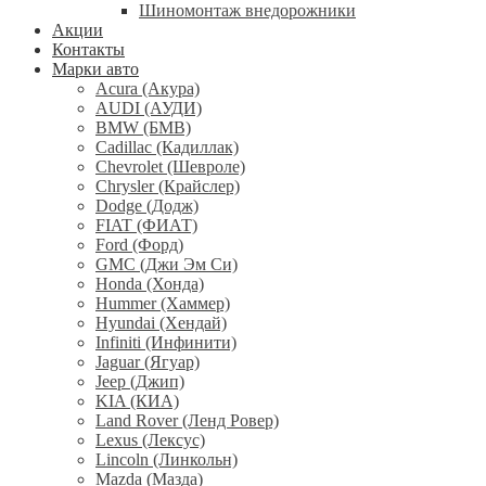
Шиномонтаж внедорожники
Акции
Контакты
Марки авто
Acura (Акура)
AUDI (АУДИ)
BMW (БМВ)
Cadillac (Кадиллак)
Chevrolet (Шевроле)
Chrysler (Крайслер)
Dodge (Додж)
FIAT (ФИАТ)
Ford (Форд)
GMC (Джи Эм Си)
Honda (Хонда)
Hummer (Хаммер)
Hyundai (Хендай)
Infiniti (Инфинити)
Jaguar (Ягуар)
Jeep (Джип)
KIA (КИА)
Land Rover (Ленд Ровер)
Lexus (Лексус)
Lincoln (Линкольн)
Mazda (Мазда)