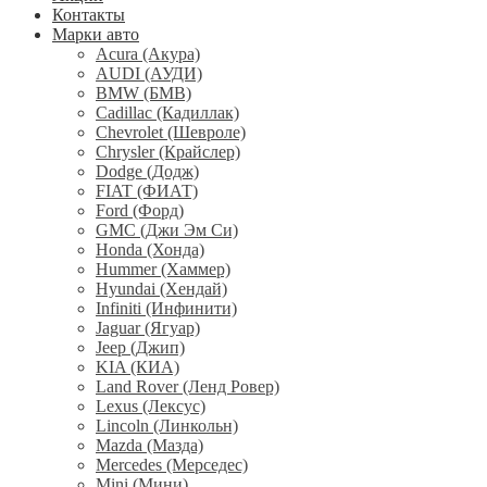
Контакты
Марки авто
Acura (Акура)
AUDI (АУДИ)
BMW (БМВ)
Cadillac (Кадиллак)
Chevrolet (Шевроле)
Chrysler (Крайслер)
Dodge (Додж)
FIAT (ФИАТ)
Ford (Форд)
GMC (Джи Эм Си)
Honda (Хонда)
Hummer (Хаммер)
Hyundai (Хендай)
Infiniti (Инфинити)
Jaguar (Ягуар)
Jeep (Джип)
KIA (КИА)
Land Rover (Ленд Ровер)
Lexus (Лексус)
Lincoln (Линкольн)
Mazda (Мазда)
Mercedes (Мерседес)
Mini (Мини)