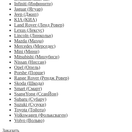
Infiniti (Инфинити)
Jaguar (Ягуар)
Jeep (Джип)
KIA (КИА)
Land Rover (Ленд Ровер)
Lexus (Лексус)
Lincoln (Линкольн)
Mazda (Мазда)
Mercedes (Мерседес)
Mini (Мини)
Mitsubishi (Мицубиси)
Nissan (Ниссан)
Opel (Опель)
Porshe (Порше)
Range Rover (Рендж Ровер)
Skoda (Шкода)
Smart (Смарт)
SsangYong (СсанЙон)
Subaru (Субару)
Suzuki (Сузуки)
Toyota (Тойота)
Volkswagen (Фольксваген)
Volvo (Вольво)
Заказать