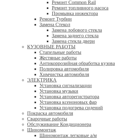
Ремонт Common Rail
Ремонт топливного насоса
Промывка инжектора
Ремонт Турбин
Замена Стекол
Замена лобового стекла
Замена заднего стекла
Замена стекла двери
КУЗОВНЫЕ РАБОТЫ
Стапельные работы
Жестяные работы
Антикоррозийная обработка кузова
Полировка автомобиля
Химчистка автомобиля
ЭЛЕКТРИКА
Установка сигнализации
Установка музыки
Установка авторегистратора
Установка ксеноновых фар
Установка подогрева сидений
Покраска автомобиля
Сварочные работы
Обслуживание Кондиционера
Шиномонтаж
Шиномонтаж легковые а/м