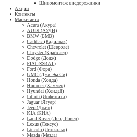
Шиномонтаж внедорожники
Акции
Контакты
Марки авто
Acura (Акура)
AUDI (АУДИ)
BMW (БМВ)
Cadillac (Кадиллак)
Chevrolet (Шевроле)
Chrysler (Крайслер)
Dodge (Додж)
FIAT (ФИАТ)
Ford (Форд)
GMC (Джи Эм Си)
Honda (Хонда)
Hummer (Хаммер)
Hyundai (Хендай)
Infiniti (Инфинити)
Jaguar (Ягуар)
Jeep (Джип)
KIA (КИА)
Land Rover (Ленд Ровер)
Lexus (Лексус)
Lincoln (Линкольн)
Mazda (Мазда)