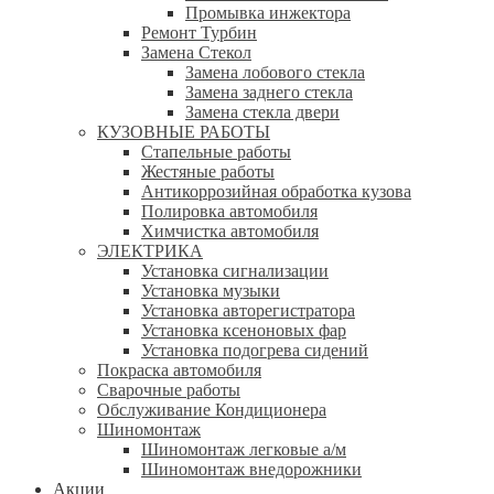
Промывка инжектора
Ремонт Турбин
Замена Стекол
Замена лобового стекла
Замена заднего стекла
Замена стекла двери
КУЗОВНЫЕ РАБОТЫ
Стапельные работы
Жестяные работы
Антикоррозийная обработка кузова
Полировка автомобиля
Химчистка автомобиля
ЭЛЕКТРИКА
Установка сигнализации
Установка музыки
Установка авторегистратора
Установка ксеноновых фар
Установка подогрева сидений
Покраска автомобиля
Сварочные работы
Обслуживание Кондиционера
Шиномонтаж
Шиномонтаж легковые а/м
Шиномонтаж внедорожники
Акции