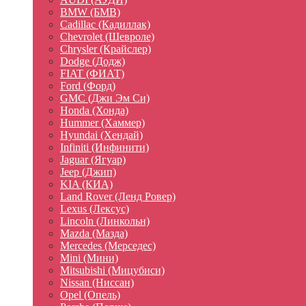
BMW (БМВ)
Cadillac (Кадиллак)
Chevrolet (Шевроле)
Chrysler (Крайслер)
Dodge (Додж)
FIAT (ФИАТ)
Ford (Форд)
GMC (Джи Эм Си)
Honda (Хонда)
Hummer (Хаммер)
Hyundai (Хендай)
Infiniti (Инфинити)
Jaguar (Ягуар)
Jeep (Джип)
KIA (КИА)
Land Rover (Ленд Ровер)
Lexus (Лексус)
Lincoln (Линкольн)
Mazda (Мазда)
Mercedes (Мерседес)
Mini (Мини)
Mitsubishi (Мицубиси)
Nissan (Ниссан)
Opel (Опель)