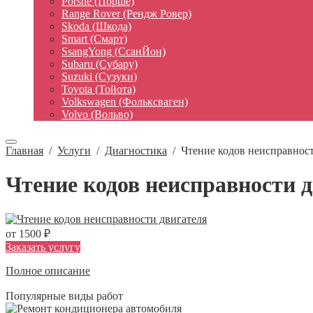
Porshe (Порше)
Range Rover (Рендж Ровер)
Skoda (Шкода)
Smart (Смарт)
SsangYong (СсанЙон)
Subaru (Субару)
Suzuki (Сузуки)
Toyota (Тойота)
Volkswagen (Фольксваген)
Volvo (Вольво)
Главная
/
Услуги
/
Диагностика
/
Чтение кодов неисправност
Чтение кодов неисправности 
от 1500 ₽
Заказать услугу
Полное описание
Популярные виды работ