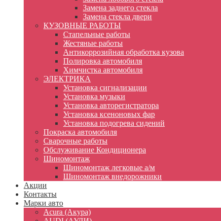
Замена заднего стекла
Замена стекла двери
КУЗОВНЫЕ РАБОТЫ
Стапельные работы
Жестяные работы
Антикоррозийная обработка кузова
Полировка автомобиля
Химчистка автомобиля
ЭЛЕКТРИКА
Установка сигнализации
Установка музыки
Установка авторегистратора
Установка ксеноновых фар
Установка подогрева сидений
Покраска автомобиля
Сварочные работы
Обслуживание Кондиционера
Шиномонтаж
Шиномонтаж легковые а/м
Шиномонтаж внедорожники
Акции
Контакты
Марки авто
Acura (Акура)
AUDI (АУДИ)