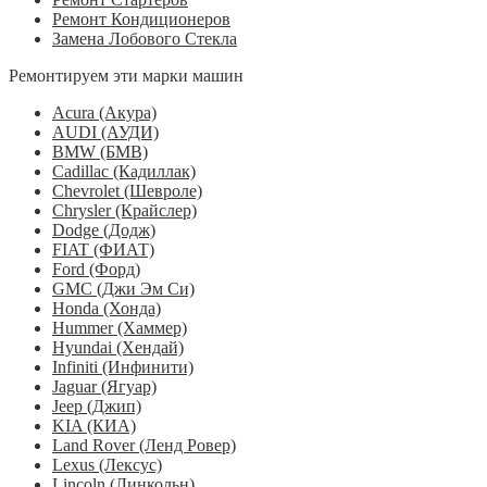
Ремонт Кондиционеров
Замена Лобового Стекла
Ремонтируем эти марки машин
Acura (Акура)
AUDI (АУДИ)
BMW (БМВ)
Cadillac (Кадиллак)
Chevrolet (Шевроле)
Chrysler (Крайслер)
Dodge (Додж)
FIAT (ФИАТ)
Ford (Форд)
GMC (Джи Эм Си)
Honda (Хонда)
Hummer (Хаммер)
Hyundai (Хендай)
Infiniti (Инфинити)
Jaguar (Ягуар)
Jeep (Джип)
KIA (КИА)
Land Rover (Ленд Ровер)
Lexus (Лексус)
Lincoln (Линкольн)