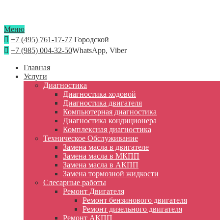
Меню
+7 (495) 761-17-77
Городской
+7 (985) 004-32-50
WhatsApp, Viber
Главная
Услуги
Диагностика
Диагностика ходовой
Диагностика двигателя
Компьютерная диагностика
Диагностика кондиционера
Комплексная диагностика
Техническое Обслуживание
Замена масла в двигателе
Замена масла в МКПП
Замена масла в АКПП
Замена тормозной жидкости
Слесарные работы
Ремонт Двигателя
Ремонт бензинового двигателя
Ремонт дизельного двигателя
Ремонт АКПП