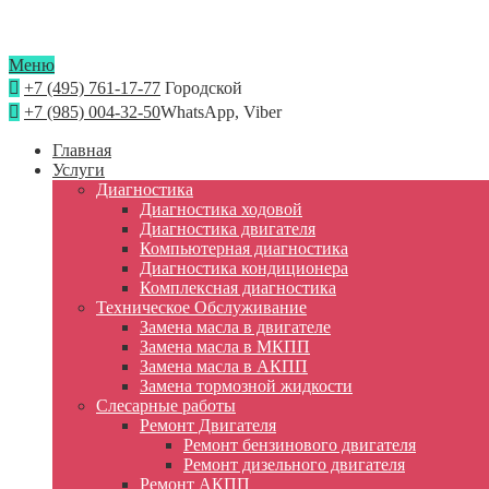
Меню
+7 (495) 761-17-77
Городской
+7 (985) 004-32-50
WhatsApp, Viber
Главная
Услуги
Диагностика
Диагностика ходовой
Диагностика двигателя
Компьютерная диагностика
Диагностика кондиционера
Комплексная диагностика
Техническое Обслуживание
Замена масла в двигателе
Замена масла в МКПП
Замена масла в АКПП
Замена тормозной жидкости
Слесарные работы
Ремонт Двигателя
Ремонт бензинового двигателя
Ремонт дизельного двигателя
Ремонт АКПП