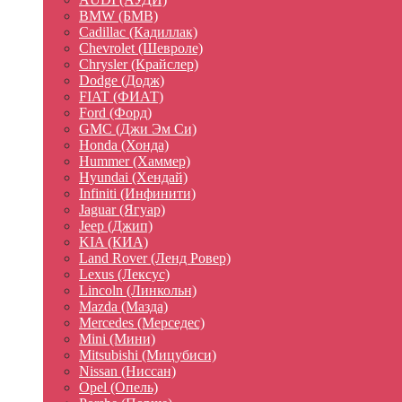
BMW (БМВ)
Cadillac (Кадиллак)
Chevrolet (Шевроле)
Chrysler (Крайслер)
Dodge (Додж)
FIAT (ФИАТ)
Ford (Форд)
GMC (Джи Эм Си)
Honda (Хонда)
Hummer (Хаммер)
Hyundai (Хендай)
Infiniti (Инфинити)
Jaguar (Ягуар)
Jeep (Джип)
KIA (КИА)
Land Rover (Ленд Ровер)
Lexus (Лексус)
Lincoln (Линкольн)
Mazda (Мазда)
Mercedes (Мерседес)
Mini (Мини)
Mitsubishi (Мицубиси)
Nissan (Ниссан)
Opel (Опель)