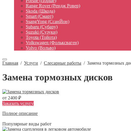
Porshe (Порше)
Range Rover (Рендж Ровер)
Skoda (Шкода)
Smart (Смарт)
SsangYong (СсанЙон)
Subaru (Субару)
Suzuki (Сузуки)
Toyota (Тойота)
Volkswagen (Фольксваген)
Volvo (Вольво)
Главная
/
Услуги
/
Слесарные работы
/
Замена тормозных ди
Замена тормозных дисков
от 2400 ₽
Заказать услугу
Полное описание
Популярные виды работ