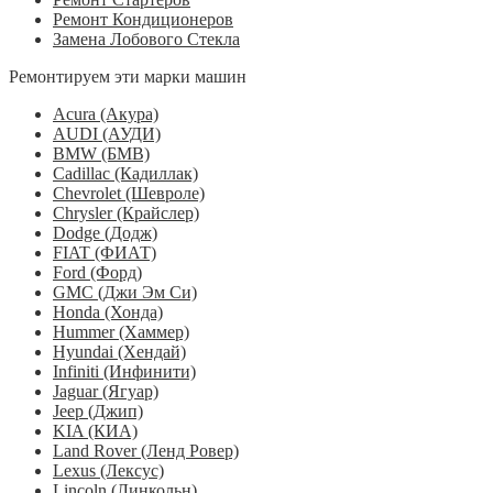
Ремонт Кондиционеров
Замена Лобового Стекла
Ремонтируем эти марки машин
Acura (Акура)
AUDI (АУДИ)
BMW (БМВ)
Cadillac (Кадиллак)
Chevrolet (Шевроле)
Chrysler (Крайслер)
Dodge (Додж)
FIAT (ФИАТ)
Ford (Форд)
GMC (Джи Эм Си)
Honda (Хонда)
Hummer (Хаммер)
Hyundai (Хендай)
Infiniti (Инфинити)
Jaguar (Ягуар)
Jeep (Джип)
KIA (КИА)
Land Rover (Ленд Ровер)
Lexus (Лексус)
Lincoln (Линкольн)