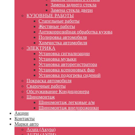
Замена заднего стекла
Замена стекла двери
КУЗОВНЫЕ РАБОТЫ
Стапельные работы
Жестяные работы
Антикоррозийная обработка кузова
Полировка автомобиля
Химчистка автомобиля
ЭЛЕКТРИКА
Установка сигнализации
Установка музыки
Установка авторегистратора
Установка ксеноновых фар
Установка подогрева сидений
Покраска автомобиля
Сварочные работы
Обслуживание Кондиционера
Шиномонтаж
Шиномонтаж легковые а/м
Шиномонтаж внедорожники
Акции
Контакты
Марки авто
Acura (Акура)
AUDI (АУДИ)