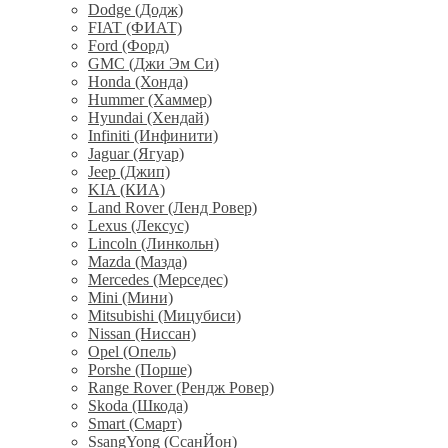
Dodge (Додж)
FIAT (ФИАТ)
Ford (Форд)
GMC (Джи Эм Си)
Honda (Хонда)
Hummer (Хаммер)
Hyundai (Хендай)
Infiniti (Инфинити)
Jaguar (Ягуар)
Jeep (Джип)
KIA (КИА)
Land Rover (Ленд Ровер)
Lexus (Лексус)
Lincoln (Линкольн)
Mazda (Мазда)
Mercedes (Мерседес)
Mini (Мини)
Mitsubishi (Мицубиси)
Nissan (Ниссан)
Opel (Опель)
Porshe (Порше)
Range Rover (Рендж Ровер)
Skoda (Шкода)
Smart (Смарт)
SsangYong (СсанЙон)