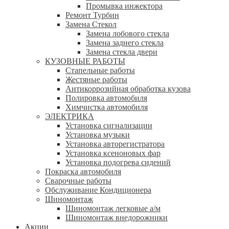
Промывка инжектора
Ремонт Турбин
Замена Стекол
Замена лобового стекла
Замена заднего стекла
Замена стекла двери
КУЗОВНЫЕ РАБОТЫ
Стапельные работы
Жестяные работы
Антикоррозийная обработка кузова
Полировка автомобиля
Химчистка автомобиля
ЭЛЕКТРИКА
Установка сигнализации
Установка музыки
Установка авторегистратора
Установка ксеноновых фар
Установка подогрева сидений
Покраска автомобиля
Сварочные работы
Обслуживание Кондиционера
Шиномонтаж
Шиномонтаж легковые а/м
Шиномонтаж внедорожники
Акции