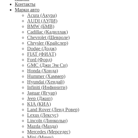
Контакты
Марки авто
Acura (Акура)
AUDI (АУДИ)
BMW (БМВ)
Cadillac (Кадиллак)
Chevrolet (Шевроле)
Chrysler (Крайслер)
Dodge (Додж)
FIAT (ФИАТ)
Ford (Форд)
GMC (Джи Эм Си)
Honda (Хонда)
Hummer (Хаммер)
Hyundai (Хендай)
Infiniti (Инфинити)
Jaguar (Ягуар)
Jeep (Джип)
KIA (КИА)
Land Rover (Ленд Ровер)
Lexus (Лексус)
Lincoln (Линкольн)
Mazda (Мазда)
Mercedes (Мерседес)
Mini (Мини)